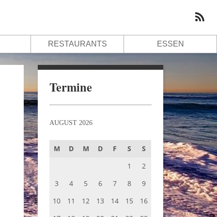
RESTAURANTS
ESSEN
Termine
AUGUST 2026
M
D
M
D
F
S
S
1
2
3
4
5
6
7
8
9
10
11
12
13
14
15
16