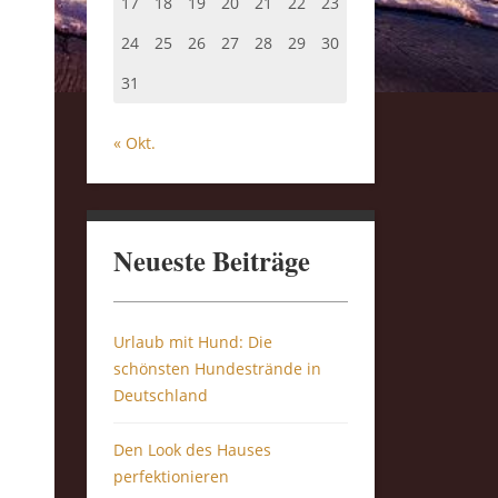
17
18
19
20
21
22
23
24
25
26
27
28
29
30
31
« Okt.
Neueste Beiträge
Urlaub mit Hund: Die
schönsten Hundestrände in
Deutschland
Den Look des Hauses
perfektionieren