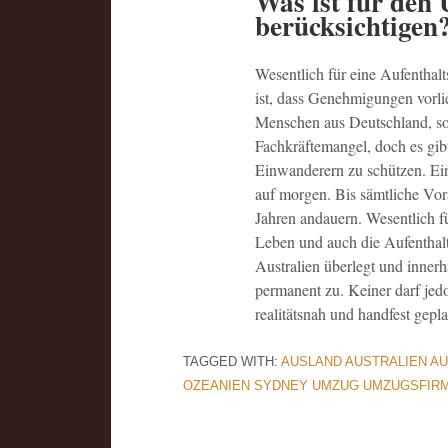
Was ist für den
berücksichtigen
Wesentlich für eine Aufentha
ist, dass Genehmigungen vorl
Menschen aus Deutschland, so
Fachkräftemangel, doch es gib
Einwanderern zu schützen. Ein
auf morgen. Bis sämtliche Vor
Jahren andauern. Wesentlich f
Leben und auch die Aufenthal
Australien überlegt und inner
permanent zu. Keiner darf jedo
realitätsnah und handfest gepl
TAGGED WITH:
AUSLAND
AUSTRALIEN
A
OZEANIEN
SYDNEY
UMZUG
UMZUGSFIR