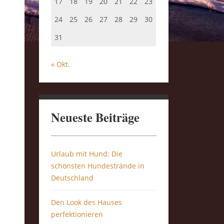
17
18
19
20
21
22
23
24
25
26
27
28
29
30
31
« Okt.
Neueste Beiträge
Urlaub mit Hund: Die
schönsten Hundestrände in
Deutschland
Den Look des Hauses
perfektionieren