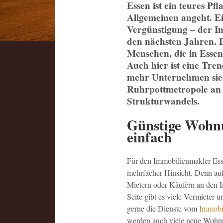
Essen ist ein teures P
Allgemeinen angeht. E
Vergünstigung – der Im
den nächsten Jahren. 
Menschen, die in Essen
Auch hier ist eine Tr
mehr Unternehmen siede
Ruhrpottmetropole an 
Strukturwandels.
Günstige Wohnu
einfach
Für den Immobilienmakler Esse
mehrfacher Hinsicht. Denn auf
Mietern oder Käufern an den 
Seite gibt es viele Vermieter
gerne die Dienste vom
Immobi
werden auch viele neue Wohnu