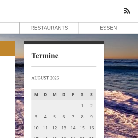
RESTAURANTS
ESSEN
Termine
AUGUST 2026
M
D
M
D
F
S
S
1
2
3
4
5
6
7
8
9
10
11
12
13
14
15
16