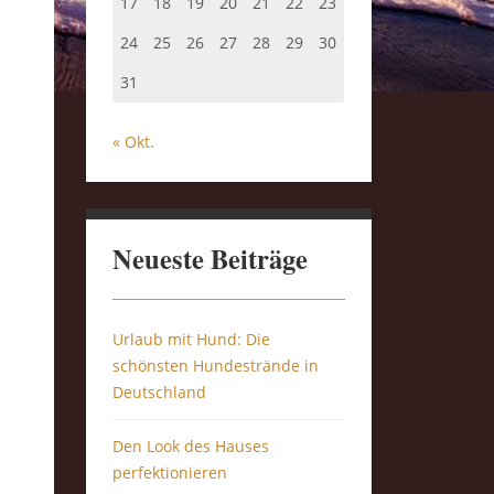
17
18
19
20
21
22
23
24
25
26
27
28
29
30
31
« Okt.
Neueste Beiträge
Urlaub mit Hund: Die
schönsten Hundestrände in
Deutschland
Den Look des Hauses
perfektionieren