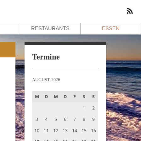
RESTAURANTS
ESSEN
Termine
AUGUST 2026
M
D
M
D
F
S
S
1
2
3
4
5
6
7
8
9
10
11
12
13
14
15
16