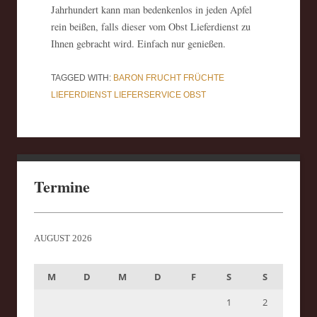
Jahrhundert kann man bedenkenlos in jeden Apfel
rein beißen, falls dieser vom Obst Lieferdienst zu
Ihnen gebracht wird. Einfach nur genießen.
TAGGED WITH:
BARON
FRUCHT
FRÜCHTE
LIEFERDIENST
LIEFERSERVICE
OBST
Termine
AUGUST 2026
M
D
M
D
F
S
S
1
2