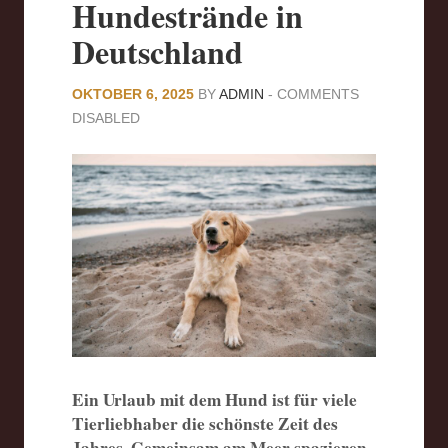
Hundestrände in
Deutschland
OKTOBER 6, 2025
BY
ADMIN
-
COMMENTS
DISABLED
Ein Urlaub mit dem Hund ist für viele
Tierliebhaber die schönste Zeit des
Jahres. Gemeinsam am Meer spazieren