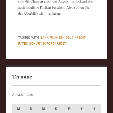
sind die Chancen groß, das Angebot verlockend aber
auch mögliche Risiken bestehen. Also sollten Sie
den Überblick nicht verlieren.
TAGGED WITH:
BANK
FINANZEN
GELD
KREDIT
RATEN
SCHUFA
SOFORTKREDIT
Termine
AUGUST 2026
M
D
M
D
F
S
S